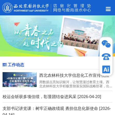
工作动态
更多 »
西北农林科技大学信息化工作宣传视频
用数据点亮知识银河，让智慧漫过教育土壤。西
北农林科技大学积极贯彻落实国际战略部署，出
台《西北农林科技大学关于实施信息化战略加快
创建世界一流农...
校运会斩获多项佳绩，彰显团结奋进风采 [2026-04-20]
支部书记讲党课：树牢正确政绩观 勇担信息化新使命 [2026-
04-16]