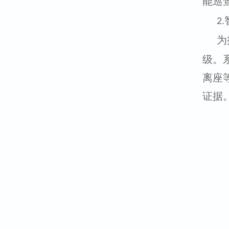
能巡
2.
为
级。
离座
证据