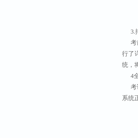
3
考
行了
统，
4
考
系统