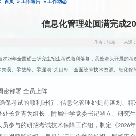
：
首页
»
工作通告
» 工作动态
信息化管理处圆满完成2
作者：张森 来源： 
着
年全国硕士研究生招生考试顺利落幕，
我处
牵头开展的考
2026
零失误、零故障、零漏洞
为目标，全面统筹技术资源、细化保
”
周密部署 全员上阵
确保考试的顺利进行，信息化管理处提前谋划、精
处处长党青为组长，附属中学党委书记翟立、研究生
人员参与的研招考试技术保障工作组，制定《
年
2026