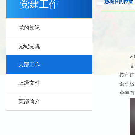
党建工作
您现在的位置
党的知识
党纪党规
2
支部工作
支
授宣讲
上级文件
部积极
全年有
支部简介