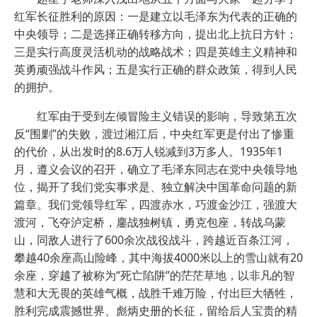
红军长征胜利的原因：一是建立以毛泽东为代表的正确的
中央领导；二是选择正确转移方向，提出北上抗日方针；
三是实行高度灵活机动的战略战术；四是英雄主义精神和
英勇顽强战斗作风；五是实行正确的群众政策，得到人民
的拥护。
红军由于受到左倾冒险主义错误的影响，导致第五次
反“围剿”的失败，渡过湘江后，中央红军更是付出了惨重
的代价，从出发时的8.6万人锐减到3万多人。1935年1
月，遵义会议的召开，确立了毛泽东同志在党中央领导地
位，揭开了我们党实事求是、独立解决中国革命问题的新
篇章。我们党领导红军，四渡赤水，巧渡金沙江，强渡大
渡河，飞夺泸定桥，鏖战独树镇，勇克包座，转战乌蒙
山，同敌人进行了600余次战役战斗，跨越近百条江河，
攀越40余座高山险峰，其中海拔4000米以上的雪山就有20
余座，穿越了被称为“死亡陷阱”的茫茫草地，以非凡的智
慧和大无畏的英雄气概，战胜千难万险，付出巨大牺牲，
胜利完成震撼世界、彪炳史册的长征，留给后人宝贵的精