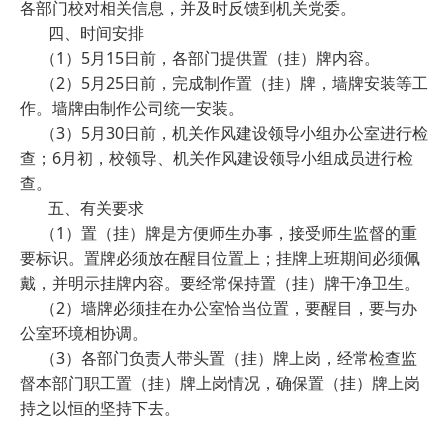
各部门校对相关信息，并及时反馈到机关党委。
四、时间安排
（
1
）
5
月
15
日前，各部门提供置（挂）牌内容。
（
2
）
5
月
25
日前，完成制作置（挂）牌，墙牌安装等工
作。墙牌由制作公司统一安装。
（
3
）
5
月
30
日前，机关作风建设领导小组办公室进行检
查；
6
月初，校领导、机关作风建设领导小组成员进行检
查。
五、有关要求
（
1
）置（挂）牌是方便师生办事，接受师生监督的重
要标识。置牌必须放在醒目位置上；挂牌上班期间必须佩
戴，并明示挂牌内容。要经常保持置（挂）牌干净卫生。
（
2
）墙牌必须挂在办公室恰当位置，要醒目，要与办
公室环境相协调。
（
3
）各部门负责人带头置（挂）牌上岗，经常检查监
督本部门职工置（挂）牌上岗情况，确保置（挂）牌上岗
持之以恒的坚持下去。