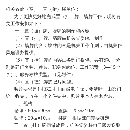
机关各处（室）、直（附）属单位：
为了更快更好地完成置（挂）牌、墙牌工作，现将有
关工作安排如下：
一、置（挂）牌、墙牌的制作和内容
（
1
）置（挂）牌、墙牌由机关党委统一制作。
（
2
）墙牌内容：墙牌内容是机关工作守则，由机关作
风建设办提供。
（
3
）置（挂）牌的内容由各部门提供。共有
5
项，分
别是部门名称、姓名、职务或岗位、工作职责（
8
—
15
个
字）、服务标牌类型。（见附件）
（
4
）置（挂）牌的照片问题。
照片要求是
1
寸或
2
寸正面照电子版，要清晰，由部门
统一收集，放在一个文件夹中。照片用本人姓名命名。
二、规格
墙牌：
60
㎝×
90
㎝
置牌：
20
㎝×
10
㎝
贴牌：
20
㎝×
10
㎝
挂牌：根据部门需要确定
三、置（挂）牌初做成后，机关党委将电子版发送到